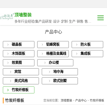
顶墙整装
多年行业经验|集产品研发·设计·定制·生产·销售·售后于一体
产品中心
碳晶板
碳晶板
铝蜂窝板
防火板
铝蜂窝板
木饰面板
格栅及金属线
集成板
防火板
条
效果图
办公楼
木饰面板
宾馆
地中海
格栅及金属线条
美式风格
欧式别墅
竹炭纤维板
集成板
竹炭纤维板
您当前位置：
顶墙整装
>
产品中心
>
竹炭纤维板
效果图