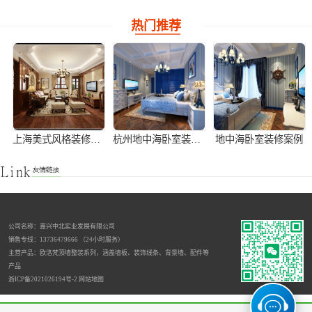
热门推荐
上海美式风格装修案例
杭州地中海卧室装修案例
地中海卧室装修案例
公司名称：嘉兴中北实业发展有限公司
销售专线：13736479666 （24小时服务）
杭州地中海装修风格案例
集成板定制厂家
欧式别墅主卧装修案例
主营产品：欧洛梵顶墙整装系列，涵盖墙板、装饰线条、背景墙、配件等
产品
浙ICP备2021026194号-2
网站地图