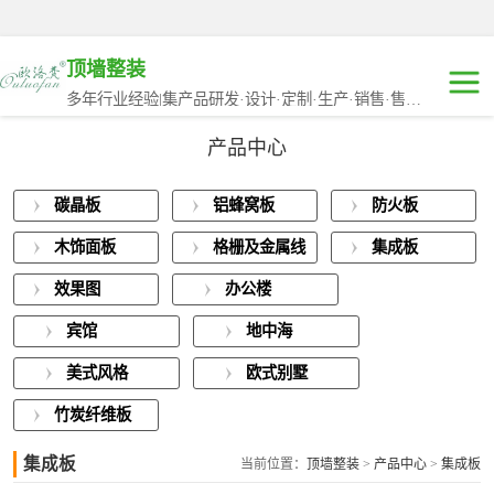
顶墙整装
多年行业经验|集产品研发·设计·定制·生产·销售·售后于一体
产品中心
碳晶板
碳晶板
铝蜂窝板
防火板
铝蜂窝板
木饰面板
格栅及金属线
集成板
防火板
条
效果图
办公楼
木饰面板
宾馆
地中海
格栅及金属线条
美式风格
欧式别墅
竹炭纤维板
集成板
集成板
当前位置：
顶墙整装
>
产品中心
>
集成板
效果图